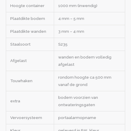
Hoogte container
1000 mm (inwendig)
Plaatdikte bodem
4 mm – 5 mm
Plaatdikte wanden
3 mm – 4 mm
Staalsoort
S235
wanden en bodem volledig
Afgelast
afgelast
rondom hoogte ca 500 mm
Touwhaken
vanaf de grond
bodem voorzien van
extra
ontwateringsgaten
Vervoersysteem
portaalarmopname
Kleur
geleverd in RAL kleur