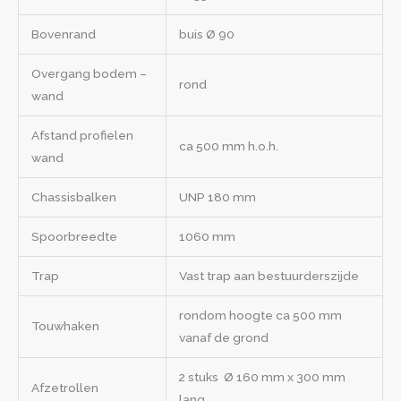
Bovenrand
buis Ø 90
Overgang bodem –
rond
wand
Afstand profielen
ca 500 mm h.o.h.
wand
Chassisbalken
UNP 180 mm
Spoorbreedte
1060 mm
Trap
Vast trap aan bestuurderszijde
rondom hoogte ca 500 mm
Touwhaken
vanaf de grond
2 stuks Ø 160 mm x 300 mm
Afzetrollen
lang